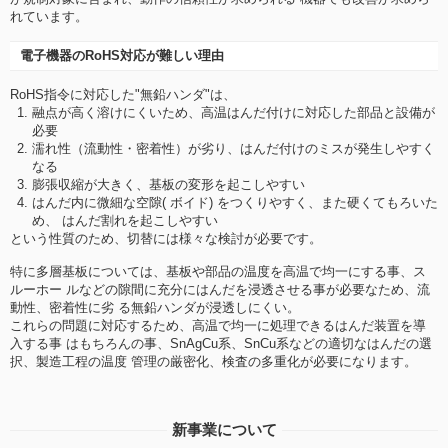
れています。
電子機器のRoHS対応が難しい理由
RoHS指令に対応した"無鉛ハンダ"は、
融点が高く溶けにくいため、高温はんだ付けに対応した部品と設備が
必要
濡れ性（流動性・密着性）が劣り、はんだ付けのミスが発生しやすく
なる
膨張収縮が大きく、基板の変形を起こしやすい
はんだ内に微細な空隙( ボイド) をつくりやすく、また硬くてもろいた
め、 はんだ割れを起こしやすい
という性質のため、切替には様々な検討が必要です。
特に多層基板については、基板や部品の温度を高温で均一にする事、ス
ルーホー ルなどの隙間に充分にはんだを浸透させる事が必要なため、流
動性、密着性に劣 る無鉛ハンダが浸透しにくい。
これらの問題に対応するため、高温で均一に処理できるはんだ装置を導
入する事 はもちろんの事、SnAgCu系、SnCu系などの適切なはんだの選
択、製造工程の温度 管理の厳密化、検査の多重化が必要になります。
新事業について